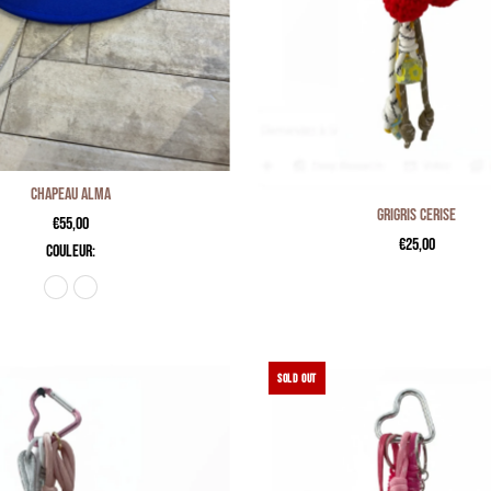
Chapeau ALMA
Grigris cerise
€55,00
€25,00
couleur:
SOLD OUT