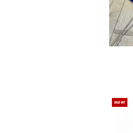
Alphabetically, Z-A
Price, low to high
Price, high to low
Date, old to new
Date, new to old
Couleur:
SOLD OUT