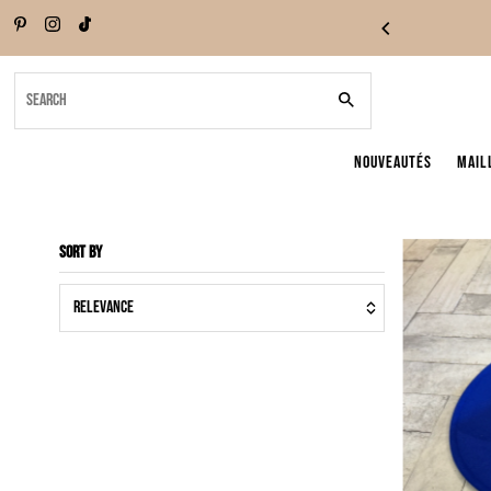
Skip to content
Search
NOUVEAUTÉS
Mail
Sort by
Relevance
Featured
Most relevant
Best selling
Alphabetically, A-Z