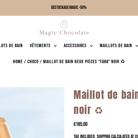
DESTOCKAGE MAGIC -50%
lots de bain
Vêtements
Accessoires
Maillots de bain
Home
/
CHOCO
/
Maillot de bain deux pièces "Fara" noir ♻️
Maillot de bai
noir ♻️
€185,00
Tax included.
Shipping
calculated at c