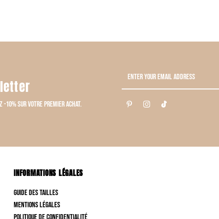
Enter
letter
Your
Email
z -10% sur votre premier achat.
Address
INFORMATIONS LÉGALES
Guide des tailles
Mentions Légales
Politique de confidentialité