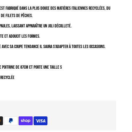
eux
 est fabriqué dans la plus douce des matières italiennes recyclées,
du
t de filets de pêches.
èces
paules, laissant apparaître un joli décolleté.
uot;Fara&quot;
te et adoucit les formes.
ir
 avec sa coupe tendance il saura s’adapter à toutes les occasions.
️
 poitrine de 87cm et porte une taille S
 recyclée