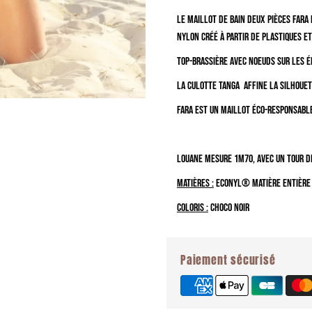
deux
d
Le maillot de bain deux pièces Fara
nylon créé à partir de plastiques e
pièces
pi
Top-brassière avec noeuds sur les é
&quot;Fara&quot;
&q
La culotte tanga affine la silhouet
noir
no
Fara est un maillot éco-responsable
♻️
♻
Louane mesure 1m70, avec un tour de
Matières :
ECONYL
® Matière entière
Coloris :
Choco Noir
Paiement sécurisé